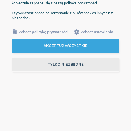
koniecznie zapoznaj się z naszą polityką prywatności.
Czy wyrażasz zgodę na korzystanie z plików cookies innych niż
niezbędne?
Zobacz politykę prywatności
Zobacz ustawienia
AKCEPTUJ WSZYSTKIE
TYLKO NIEZBĘDNE
Vital Academy
|
kontakt@vitalacademy.coach
|
Regulamin
|
Polityka prywatności
© 2025 Polska Witalna sp. z o.o. | KRS: 0000477763