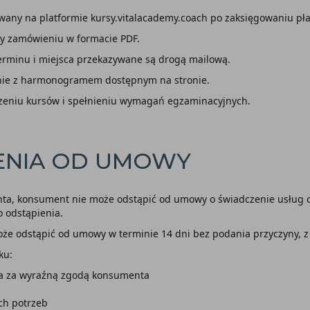
owany na platformie kursy.vitalacademy.coach po zaksięgowaniu pła
zy zamówieniu w formacie PDF.
terminu i miejsca przekazywane są drogą mailową.
nie z harmonogramem dostępnym na stronie.
eniu kursów i spełnieniu wymagań egzaminacyjnych.
IENIA OD UMOWY
nta, konsument nie może odstąpić od umowy o świadczenie usług cy
 odstąpienia.
oże odstąpić od umowy w terminie 14 dni bez podania przyczyny, z 
ku:
ia za wyraźną zgodą konsumenta
ch potrzeb