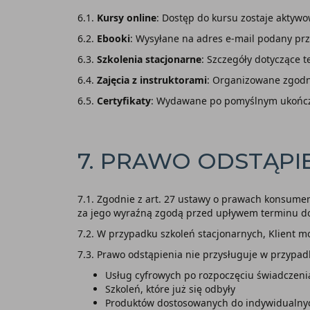
6.1.
Kursy online
: Dostęp do kursu zostaje aktyw
6.2.
Ebooki
: Wysyłane na adres e-mail podany pr
6.3.
Szkolenia stacjonarne
: Szczegóły dotyczące 
6.4.
Zajęcia z instruktorami
: Organizowane zgod
6.5.
Certyfikaty
: Wydawane po pomyślnym ukończ
7. PRAWO ODSTĄP
7.1. Zgodnie z art. 27 ustawy o prawach konsume
za jego wyraźną zgodą przed upływem terminu do
7.2. W przypadku szkoleń stacjonarnych, Klient m
7.3. Prawo odstąpienia nie przysługuje w przypad
Usług cyfrowych po rozpoczęciu świadczen
Szkoleń, które już się odbyły
Produktów dostosowanych do indywidualny